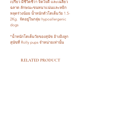
เปรียว มีชีวิตชีวา จิตใจดี และเฉลียว
ฉลาด ลักษณะขนหนาแน่นและหยิก
หลุดร่วงน้อย น้ำหนักตัวโตเต็มวัย 1.5-
2Kg. จัดอยู่ในกลุ่ม hypoallergenic
dogs
*น้ำหนักโตเต็มวัยของสุนัข อ้างอิงลูก
สุนัขที่ Rolly pups จำหน่ายเท่านั้น
RELATED PRODUCT
New Arrival Premium
New Arrival Premium