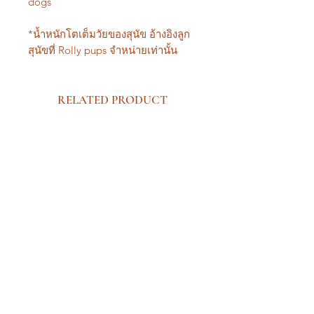
dogs
*น้ำหนักโตเต็มวัยของสุนัข อ้างอิงลูก
สุนัขที่ Rolly pups จำหน่ายเท่านั้น
RELATED PRODUCT
New Arrival Premium
New Arrival Premium