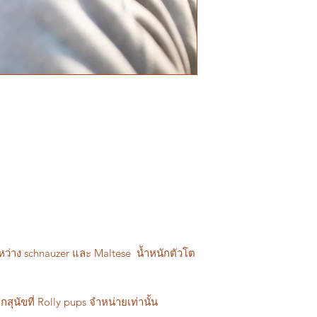
หว่าง schnauzer และ Maltese น้ำหนักตัวโต
กสุนัขที่ Rolly pups จำหน่ายเท่านั้น