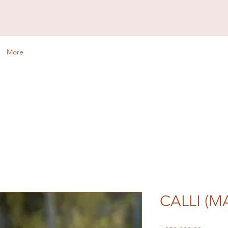
More
CALLI (M