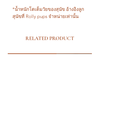
*น้ำหนักโตเต็มวัยของสุนัข อ้างอิงลูก
สุนัขที่ Rolly pups จำหน่ายเท่านั้น
RELATED PRODUCT
New Arrival Premium
New Arrival Premium