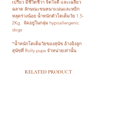
เปรียว มีชีวิตชีวา จิตใจดี และเฉลียว
ฉลาด ลักษณะขนหนาแน่นและหยิก
หลุดร่วงน้อย น้ำหนักตัวโตเต็มวัย 1.5-
2Kg. จัดอยู่ในกลุ่ม hypoallergenic
dogs
*น้ำหนักโตเต็มวัยของสุนัข อ้างอิงลูก
สุนัขที่ Rolly pups จำหน่ายเท่านั้น
RELATED PRODUCT
New Arrival Premium
New Arrival Premium