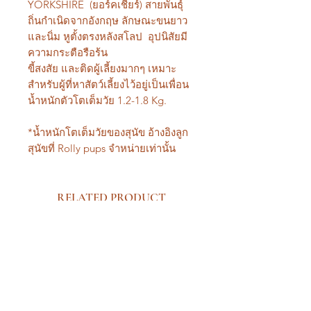
YORKSHIRE (ยอร์คเชียร์) สายพันธุ์
ถิ่นกำเนิดจากอังกฤษ ลักษณะขนยาว
และนิ่ม หูตั้งตรงหลังสโลป อุปนิสัยมี
ความกระตือรือร้น
ขี้สงสัย และติดผู้เลี้ยงมากๆ เหมาะ
สำหรับผู้ที่หาสัตว์เลี้ยงไว้อยู่เป็นเพื่อน
น้ำหนักตัวโตเต็มวัย 1.2-1.8 Kg.
*น้ำหนักโตเต็มวัยของสุนัข อ้างอิงลูก
สุนัขที่ Rolly pups จำหน่ายเท่านั้น
RELATED PRODUCT
New Arrival Premium
New Arrival Premium