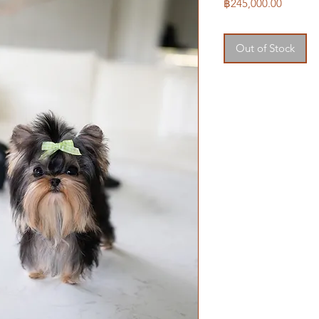
Price
฿245,000.00
Out of Stock