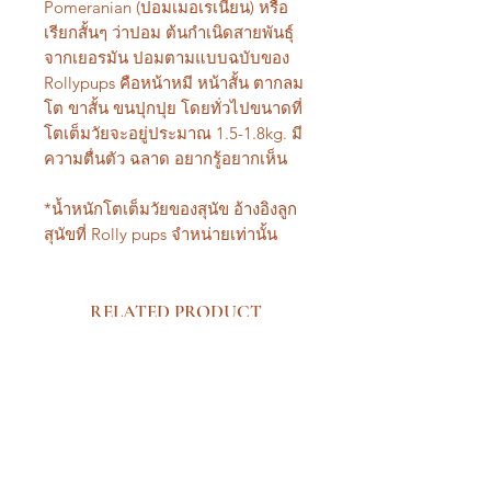
Pomeranian (ปอมเมอเรเนียน) หรือ
เรียกสั้นๆ ว่าปอม ต้นกำเนิดสายพันธุ์
จากเยอรมัน ปอมตามแบบฉบับของ
Rollypups คือหน้าหมี หน้าสั้น ตากลม
โต ขาสั้น ขนปุกปุย โดยทั่วไปขนาดที่
โตเต็มวัยจะอยู่ประมาณ 1.5-1.8kg. มี
ความตื่นตัว ฉลาด อยากรู้อยากเห็น
*น้ำหนักโตเต็มวัยของสุนัข อ้างอิงลูก
สุนัขที่ Rolly pups จำหน่ายเท่านั้น
RELATED PRODUCT
New Arrival Premium
New Arrival Premium