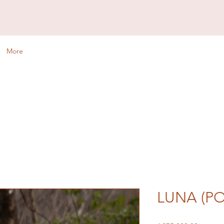
More
LUNA (P