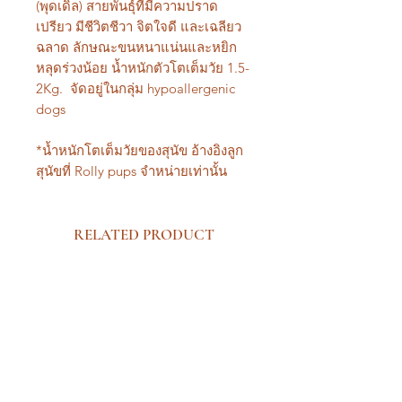
(พุดเดิ้ล) สายพันธุ์ที่มีความปราด
เปรียว มีชีวิตชีวา จิตใจดี และเฉลียว
ฉลาด ลักษณะขนหนาแน่นและหยิก
หลุดร่วงน้อย น้ำหนักตัวโตเต็มวัย 1.5-
2Kg. จัดอยู่ในกลุ่ม hypoallergenic
dogs
*น้ำหนักโตเต็มวัยของสุนัข อ้างอิงลูก
สุนัขที่ Rolly pups จำหน่ายเท่านั้น
RELATED PRODUCT
New Arrival Premium
New Arrival Premium