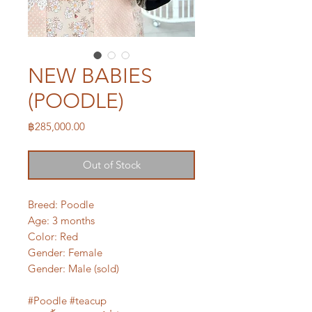
NEW BABIES
(POODLE)
Price
฿285,000.00
Out of Stock
Breed: Poodle
Age: 3 months
Color: Red
Gender: Female
Gender: Male (sold)
#Poodle #teacup