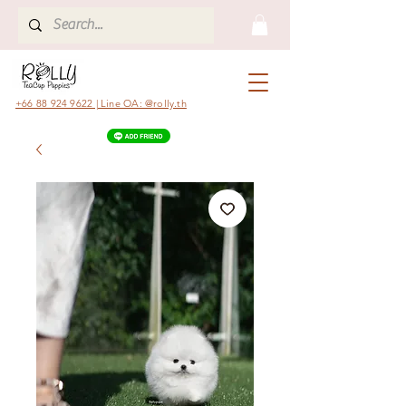
+66 88 924 9622 | Line OA: @rolly.th