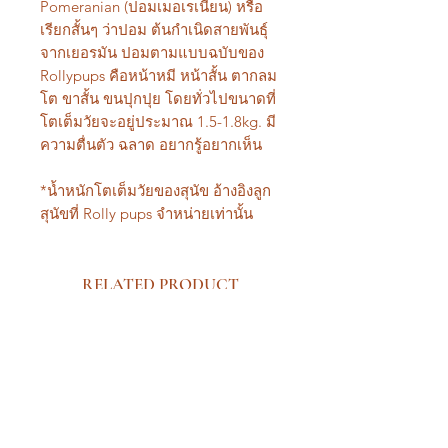
Pomeranian (ปอมเมอเรเนียน) หรือ
เรียกสั้นๆ ว่าปอม ต้นกำเนิดสายพันธุ์
จากเยอรมัน ปอมตามแบบฉบับของ
Rollypups คือหน้าหมี หน้าสั้น ตากลม
โต ขาสั้น ขนปุกปุย โดยทั่วไปขนาดที่
โตเต็มวัยจะอยู่ประมาณ 1.5-1.8kg. มี
ความตื่นตัว ฉลาด อยากรู้อยากเห็น
*น้ำหนักโตเต็มวัยของสุนัข อ้างอิงลูก
สุนัขที่ Rolly pups จำหน่ายเท่านั้น
RELATED PRODUCT
New Arrival Premium
New Arrival Premium