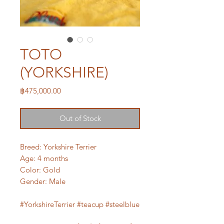
TOTO
(YORKSHIRE)
Price
฿475,000.00
Out of Stock
Breed: Yorkshire Terrier
Age: 4 months
Color: Gold
Gender: Male
#YorkshireTerrier #teacup #steelblue