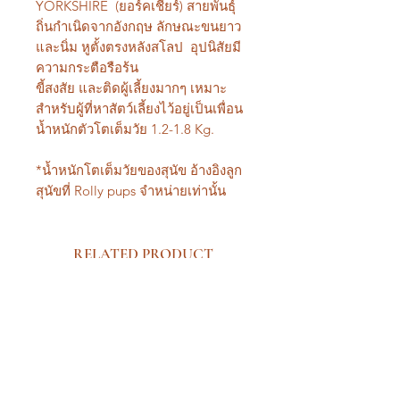
YORKSHIRE (ยอร์คเชียร์) สายพันธุ์
ถิ่นกำเนิดจากอังกฤษ ลักษณะขนยาว
และนิ่ม หูตั้งตรงหลังสโลป อุปนิสัยมี
ความกระตือรือร้น
ขี้สงสัย และติดผู้เลี้ยงมากๆ เหมาะ
สำหรับผู้ที่หาสัตว์เลี้ยงไว้อยู่เป็นเพื่อน
น้ำหนักตัวโตเต็มวัย 1.2-1.8 Kg.
*น้ำหนักโตเต็มวัยของสุนัข อ้างอิงลูก
สุนัขที่ Rolly pups จำหน่ายเท่านั้น
RELATED PRODUCT
New Arrival Premium
New Arrival Premium