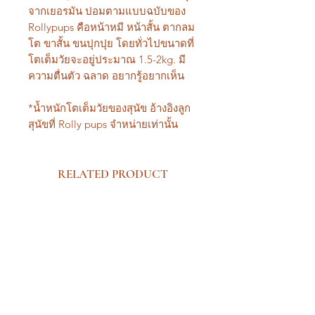
จากเยอรมัน ปอมตามแบบฉบับของ
Rollypups คือหน้าหมี หน้าสั้น ตากลม
โต ขาสั้น ขนปุกปุย โดยทั่วไปขนาดที่
โตเต็มวัยจะอยู่ประมาณ 1.5-2kg. มี
ความตื่นตัว ฉลาด อยากรู้อยากเห็น
*น้ำหนักโตเต็มวัยของสุนัข อ้างอิงลูก
สุนัขที่ Rolly pups จำหน่ายเท่านั้น
RELATED PRODUCT
New Arrival Premium
New Arrival Premium